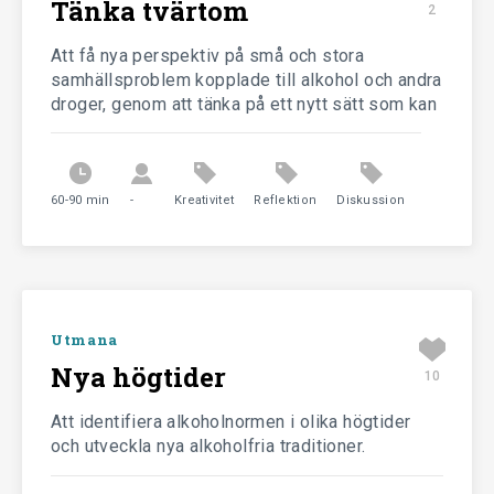
Tänka tvärtom
2
Stärka
Att få nya perspektiv på små och stora
samhällsproblem kopplade till alkohol och andra
Utmana
droger, genom att tänka på ett nytt sätt som kan
ge kreativa idéer i frågor där man tidigare kört
fast
Avsluta
60-90 min
-
Kreativitet
Reflektion
Diskussion
Artiklar
Om Klartänkt
Utmana
Nya högtider
10
Att identifiera alkoholnormen i olika högtider
och utveckla nya alkoholfria traditioner.
Klartänkt är ett projekt från