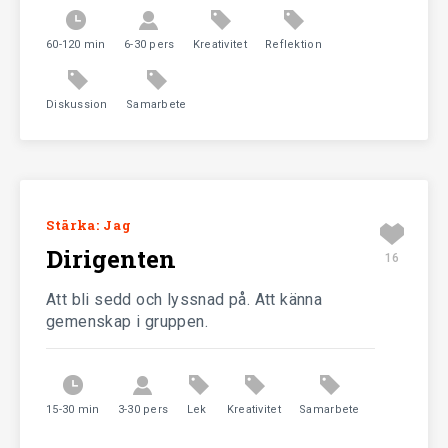
Nykterhetsrörelsens Scoutförbund
60-120 min
6-30 pers
Kreativitet
Reflektion
Diskussion
Samarbete
Stärka: Jag
Dirigenten
16
Att bli sedd och lyssnad på. Att känna
gemenskap i gruppen.
15-30 min
3-30 pers
Lek
Kreativitet
Samarbete