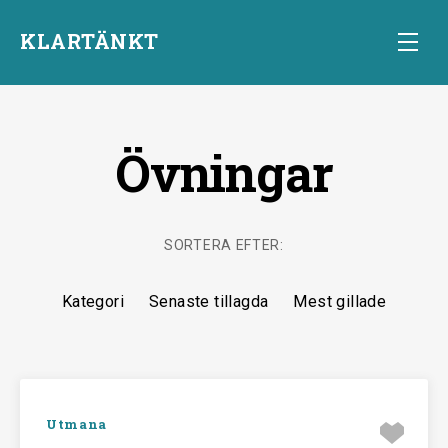
KLARTÄNKT
Övningar
Start
SORTERA EFTER:
Kategori
Senaste tillagda
Mest gillade
Övningar
Starta
Utmana