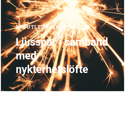
SCOUTLEDAREN BERÄTTAR
Ljusspår i samband
med
nykterhetslöfte