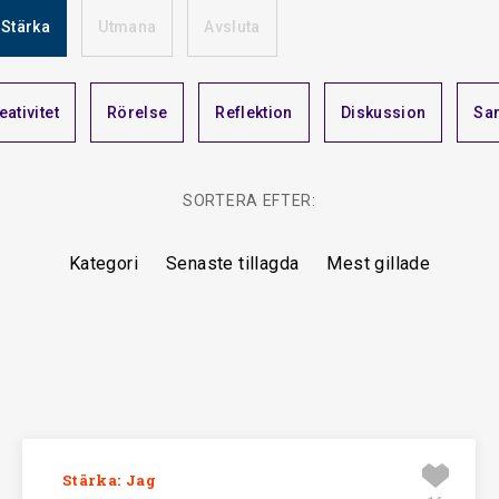
Stärka
Utmana
Avsluta
Starta
eativitet
Rörelse
Reflektion
Diskussion
Sa
Stärka
SORTERA EFTER:
Utmana
Kategori
Senaste tillagda
Mest gillade
Avsluta
Artiklar
Stärka: Jag