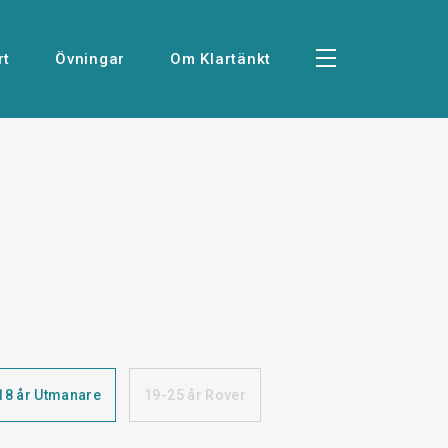
rt
Övningar
Om Klartänkt
18 år Utmanare
19-25 år Rover