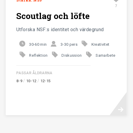
Stärka: NSF
7
Scoutlag och löfte
Utforska NSF:s identitet och värdegrund
30-60 min
3-30 pers
Kreativitet
Reflektion
Diskussion
Samarbete
PASSAR ÅLDRARNA
/
/
8-9
10-12
12-15