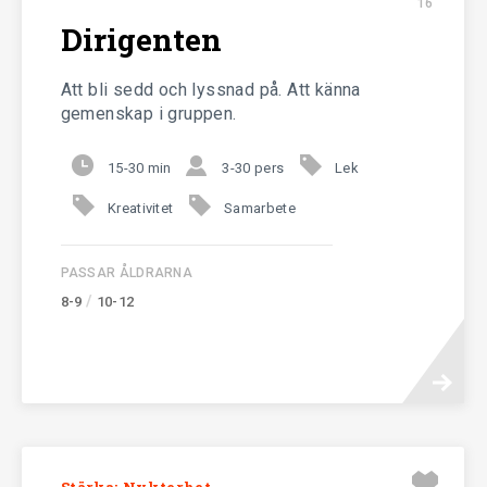
16
Om Klartänkt
Dirigenten
Att bli sedd och lyssnad på. Att känna
gemenskap i gruppen.
15-30 min
3-30 pers
Lek
Klartänkt är ett projekt från
Kreativitet
Samarbete
Nykterhetsrörelsens Scoutförbund
PASSAR ÅLDRARNA
/
8-9
10-12