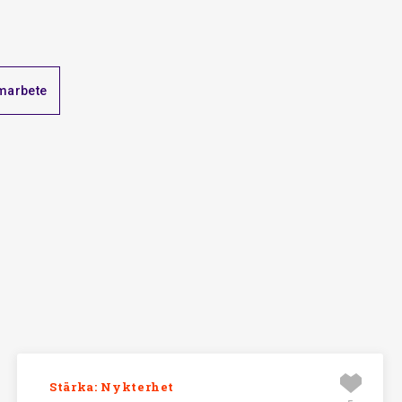
marbete
Stärka: Nykterhet