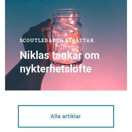
SCOUTLEDAREN BERÄTTAR
Niklas tankar om
nykterhetslöfte
Alla artiklar