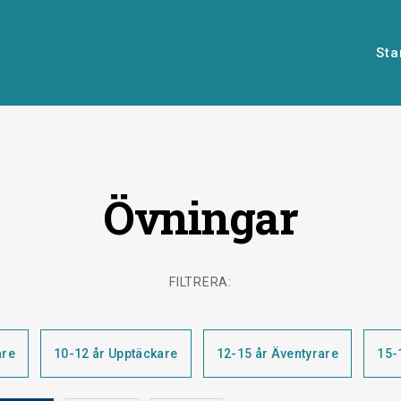
Sta
Övningar
Start
FILTRERA:
are
10-12 år Upptäckare
12-15 år Äventyrare
15-
Övningar