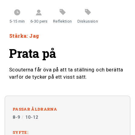
Stärka
5-15 min
6-30 pers
Reflektion
Diskussion
Utmana
Stärka: Jag
Avsluta
Prata på
Artiklar
Scouterna får öva på att ta ställning och berätta
varför de tycker på ett visst sätt.
Om Klartänkt
PASSAR ÅLDRARNA
8-9
/
10-12
Klartänkt är ett projekt från
SYFTE: