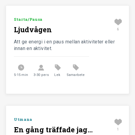
Starta/Pausa
Ljudvågen
6
Att ge energi i en paus mellan aktiviteter eller
innan en aktivitet.
5-15 min
3-30 pers
Lek
Samarbete
Utmana
En gång träffade jag…
1