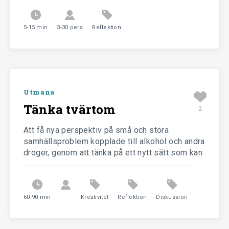
5-15 min
3-30 pers
Reflektion
Utmana
Tänka tvärtom
2
Att få nya perspektiv på små och stora
samhällsproblem kopplade till alkohol och andra
droger, genom att tänka på ett nytt sätt som kan
ge kreativa idéer i frågor där man tidigare kört
fast
60-90 min
-
Kreativitet
Reflektion
Diskussion