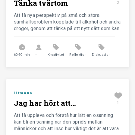
Tänka tvärtom
2
Stärka
Att få nya perspektiv på små och stora
samhällsproblem kopplade till alkohol och andra
Utmana
droger, genom att tänka på ett nytt sätt som kan
ge kreativa idéer i frågor där man tidigare kört
fast
Avsluta
60-90 min
-
Kreativitet
Reflektion
Diskussion
Artiklar
Om Klartänkt
Utmana
Jag har hört att…
1
Att få uppleva och förstå hur lätt en osanning
kan bli en sanning när den sprids mellan
Klartänkt är ett projekt från
människor och att inse hur viktigt det är att vara