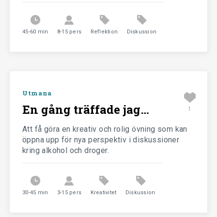
källkritisk.
Nykterhetsrörelsens Scoutförbund
45-60 min
8-15 pers
Reflektion
Diskussion
Utmana
En gång träffade jag…
1
Att få göra en kreativ och rolig övning som kan
öppna upp för nya perspektiv i diskussioner
kring alkohol och droger.
30-45 min
3-15 pers
Kreativitet
Diskussion