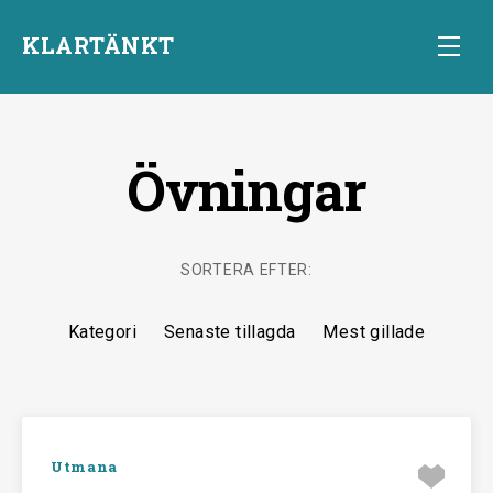
KLARTÄNKT
Övningar
Start
SORTERA EFTER:
Kategori
Senaste tillagda
Mest gillade
Övningar
Starta
Utmana