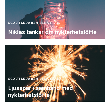
SCOUTLEDAREN BERÄTTAR
Niklas tankar om nykterhetslöfte
SCOUTLEDAREN BERÄTTAR
Ljusspår i samband med
nykterhetslöfte