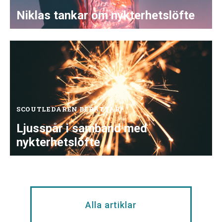
Nykterhetsrörelsens Scoutförbund
Niklas tankar om nykterhetslöfte
SCOUTLEDAREN BERÄTTAR
Ljusspår i samband med
nykterhetslöfte
Alla artiklar