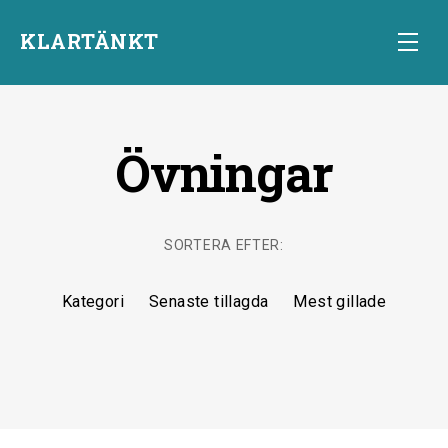
KLARTÄNKT
Övningar
Start
SORTERA EFTER:
Kategori
Senaste tillagda
Mest gillade
Övningar
Starta